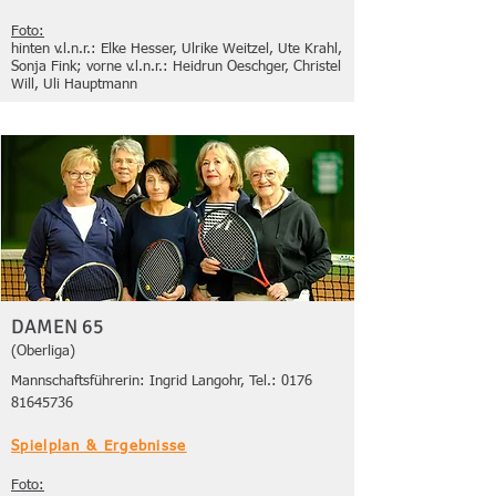
Foto:
hinten v.l.n.r.: Elke Hesser, Ulrike Weitzel, Ute Krahl,
Sonja Fink; vorne v.l.n.r.: Heidrun Oeschger, Christel
Will, Uli Hauptmann
DAMEN 65
(Oberliga)
Mannschaftsführerin: Ingrid Langohr, Tel.:
0176
81645736
Spielplan & Ergebnisse
Foto: