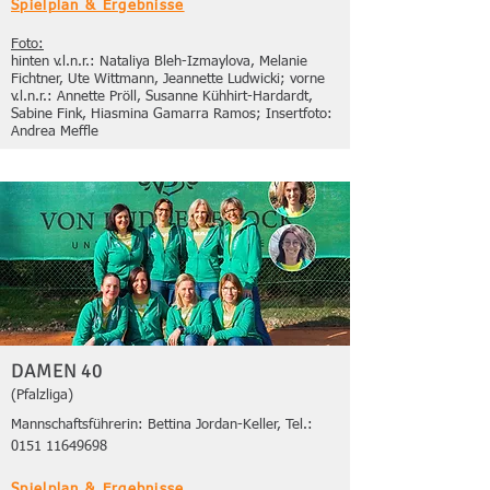
Spielplan & Ergebnisse
Foto:
hinten v.l.n.r.: Nataliya Bleh-Izmaylova, Melanie
Fichtner, Ute Wittmann, Jeannette Ludwicki; vorne
v.l.n.r.: Annette Pröll, Susanne Kühhirt-Hardardt,
Sabine Fink, Hiasmina Gamarra Ramos; Insertfoto:
Andrea Meffle
DAMEN 40
(Pfalzliga)
Mannschaftsführerin: Bettina Jordan-Keller, Tel.:
0151 11649698
Spielplan & Ergebnisse