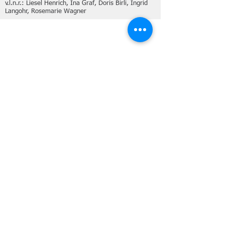
v.l.n.r.: Liesel Henrich, Ina Graf, Doris Birli, Ingrid
Langohr, Rosemarie Wagner
ÜBER UNS
Mit seinen Wurzeln, die bis ins Jahr 1934
zurück reichen, war der TC Haßloch der erste
Tennisverein in Haßloch und ist einer der
traditionsreichsten in der Pfalz. Auf 11
Sandplätzen und 3 Hallenplätzen mit
Teppichboden bietet sich ganzjährig die
Möglichkeit dem Tennissport nachzugehen.
Nehmen Sie noch heute Kontakt zu uns auf
und werden Sie Mitglied.
SCHNELLZUGRIFF
Mitglied werden
Platzbuchung