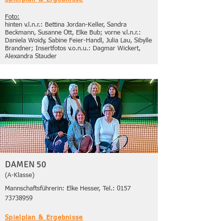
Foto:
hinten v.l.n.r.: Bettina Jordan-Keller, Sandra
Beckmann, Susanne Ott, Elke Bub; vorne v.l.n.r.:
Daniela Woidy, Sabine Feier-Handl, Julia Lau, Sibylle
Brandner; Insertfotos v.o.n.u.: Dagmar Wickert,
Alexandra Stauder
DAMEN 50
(A-Klasse)
Mannschaftsführerin: Elke Hesser, Tel.:
0157
73738959
Spielplan & Ergebnisse