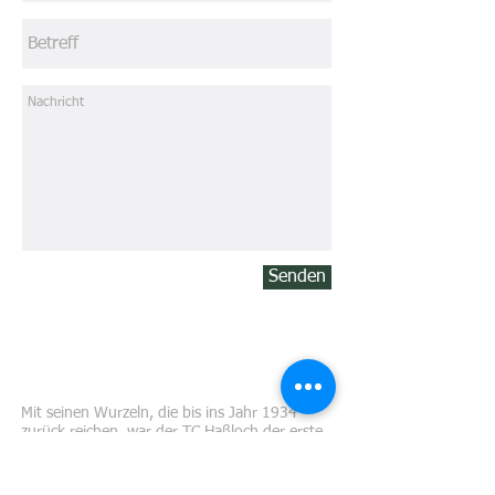
Senden
ÜBER UNS
Mit seinen Wurzeln, die bis ins Jahr 1934
zurück reichen, war der TC Haßloch der erste
Tennisverein in Haßloch und ist einer der
traditionsreichsten in der Pfalz. Auf 11
Sandplätzen und 3 Hallenplätzen mit